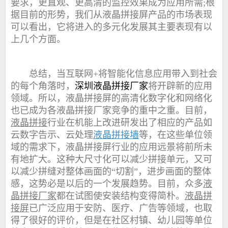
要求，更直观、更高清的监控效果成为应用所需;根
据目前的形势，我们从液晶拼接屏产品的市场表现
可以看出，它将进入的多元化发展其主要表现有以
上几个方面。
总结，当互联网+将智能化信息应用带入到社会
的每个角落时，
深圳
液晶拼接厂家
将开辟新的应用
领域。所以，液晶拼接屏的高清化数字化和网络化
也已成为各液晶拼接厂家竞争的重中之重。目前，
液晶拼接
行业在机能上改进研发出了相应的产品如
云数字告示、云处理
液晶拼接墙
等，在这些单位领
域的需求下，液晶拼接屏行业的应用远景将前所未
有地扩大。这种大尺寸化可以减少拼接单元，又可
以减少拼缝对整体画面的“切割”，进步画面的整体
感，这势必是以后的一个发展趋势。目前，众多
液
晶拼接厂家
都在试图使安装结构变得简朴。
液晶拼
接屏
已广泛应用于安防、医疗、广告等领域，也取
得了很好的评价，但是在社区村镇、幼儿园等单位