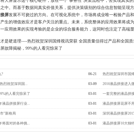
将大屏显示这个核心硬件，放在一个“事务性”决策流程中，去实现真实
之中。而基于数据间真实价值关系，提供决策级别的综合信息智能呈现方
拼接
屏
发展不可挠过的方向。在可视化系统中，市场将成业唯一检验产品
合产生的增值效应才是客户关注的重点。未来，系统整体的应用效果将成
这一应用效果的实现考验的是企业的综合服务能力，这同时也注定了高端
才是硬道理----热烈祝贺深圳国烽视讯荣获 全国质量信得过产品和全国质量
屏故障揭秘，99%的人看完惊呆了
?
06-21
热烈祝贺深圳市国烽视
热烈祝贺深圳国...
03-09
2016液晶拼接进入微
9%的人看完惊呆了
03-01
一套完整的液晶拼接
年液晶拼接屏行业...
03-01
液晶拼接屏花屏不
市”新格局
03-01
深圳液晶拼接屏201
年将面对的各种挑...
03-01
液晶拼接屏10大独特