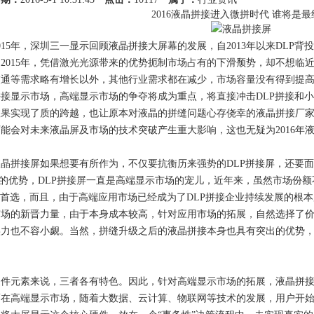
2016液晶拼接进入微拼时代 谁将是
015年，深圳三一显示回顾
液晶拼接大屏幕
的发展，自2013年以来DLP背
2015年，凭借激光光源带来的优势扼制市场占有的下滑颓势，却不想临
交通等需求略有增长以外，其他行业需求都在减少，市场容量没有得到提
晶拼接显示市场，高端显示市场的争夺将成为重点，将直接冲击DLP拼接和小间距
果实现了质的跨越，也让原本对液晶的拼缝问题心存侥幸的液晶拼接厂家
能会对未来液晶屏及市场的技术突破产生重大影响，这也无疑为2016年
晶拼接屏如果想要有所作为，不仅要抗衡历来强势的DLP拼接屏，还要面
拼缝的优势，DLP拼接屏一直是高端显示市场的宠儿，近年来，虽然市场
是首选，而且，由于高端应用市场已经成为了DLP拼接企业持续发展的根
市场的新晋力量，由于本身成本较高，针对应用市场的拓展，自然选择了
实力也不容小觑。当然，拼缝升级之后的液晶拼接本身也具有突出的优势
件元素来说，三者各有特色。因此，针对高端显示市场的拓展，液晶拼接、
而在高端显示市场，随着大数据、云计算、物联网等技术的发展，用户开