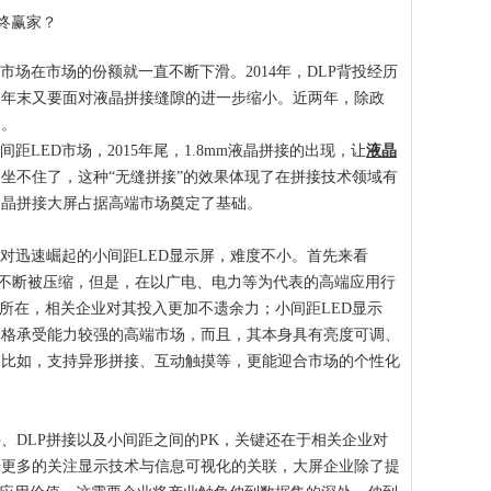
最终赢家？
投市场在市场的份额就一直不断下滑。2014年，DLP背投经历
近年末又要面对液晶拼接缝隙的进一步缩小。近两年，除政
高。
LED市场，2015年尾，1.8mm液晶拼接的出现，让
液晶
坐不住了，这种“无缝拼接”的效果体现了在拼接技术领域有
液晶拼接大屏占据高端市场奠定了基础。
对迅速崛起的小间距LED显示屏，难度不小。首先来看
份额不断被压缩，但是，在以广电、电力等为代表的高端应用行
本所在，相关企业对其投入更加不遗余力；小间距LED显示
价格承受能力较强的高端市场，而且，其本身具有亮度可调、
，比如，支持异形拼接、互动触摸等，更能迎合市场的个性化
DLP拼接以及小间距之间的PK，关键还在于相关企业对
始更多的关注显示技术与信息可视化的关联，大屏企业除了提