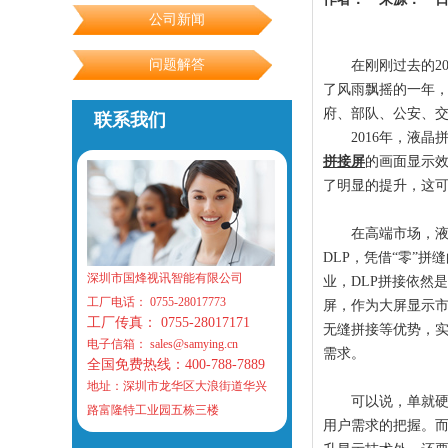
公司新闻
问题解答
在刚刚过去的2
了风雨飘摇的一年，
府、部队、公安、
联系我们
2016年，液
拼接屏
的画面显示效
了明显的提升，这可
在高端市场，液
DLP，凭借“零”
深圳市国烽视讯智能有限公司
业，DLP拼接依然
工厂电话： 0755-28017773
屏，作为大屏显示
工厂传真： 0755-28017171
无缝拼接等优势，
电子信箱： sales@samying.cn
需求。
全国免费热线：400-788-7889
地址：深圳市龙华区大浪街道华兴
可以说，单就硬
路富隆特工业园五栋三楼
用户需求的把握。