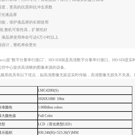
湿度，更高的抗震和抗冲击系数
背光液晶屏
功能，保护液晶屏的长期使用
路
,
整机可靠性高，扩展性好
，液晶屏使用寿命可达
6
万小时以上
扇设计，整机寿命更长
rface)是
"
数字分量串行接口
"
。
HD-SDI
就是高清数字分量串行接口。
HD-SDI
是实
监控中心提供高清晰的图像来源的设备。
视频系统具有以下优点，如高清图像无延迟实时传输，高清图像无损失不失真。
LMC420H(S)
1920X1080 10bit
标准颜色
1.06Billon colors
最大颜色值
Full Color
类型
LCD
（背光类型
LED
）
显示面积
930.240(H)
×
523.26(V)MM