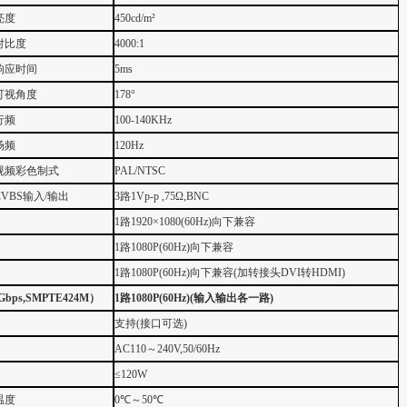
亮度
450cd/m
²
对比度
4000:1
响应时间
5ms
可视角度
178
°
行频
100-140KHz
场频
120Hz
视频彩色制式
PAL/NTSC
CVBS
输入
/
输出
3
路
1Vp-p ,75
Ω
,BNC
1
路
1920
×
1080(60Hz)
向下兼容
1
路
1080P(60Hz)
向下兼容
1
路
1080P(60Hz)
向下兼容
(
加转接头DVI转HDMI
)
7Gbps,SMPTE424M
）
1
路
1080P(60Hz)(
输入输出各一路
)
支持
(
接口可选
)
AC110
～
240V,50/60Hz
≤
120W
温度
0
℃～
50
℃