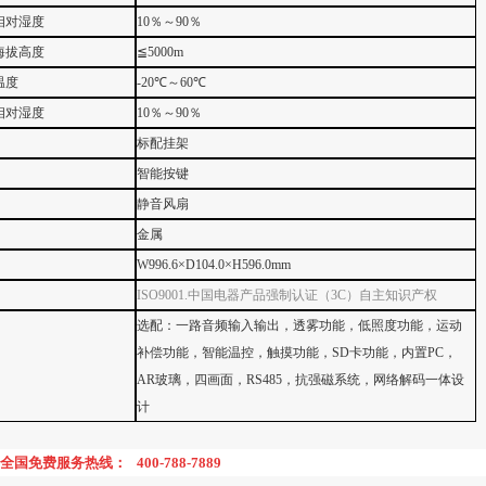
相对湿度
10
％～
90
％
海拔高度
≦
5000m
温度
-20
℃～
60
℃
相对湿度
10
％～
90
％
标配挂架
智能按键
静音风扇
金属
W996.6
×
D104.0
×
H596.0mm
ISO9001.
中国电器产品强制认证（
3C
）自主知识产权
选配：一路音频输入输出，透雾功能，低照度功能，运动
补偿功能，智能温控，触摸功能，
SD
卡功能，内置
PC
，
AR
玻璃，四画面，
RS485
，抗强磁系统，网络解码一体设
计
全国免费服务热线：
400-788-7889