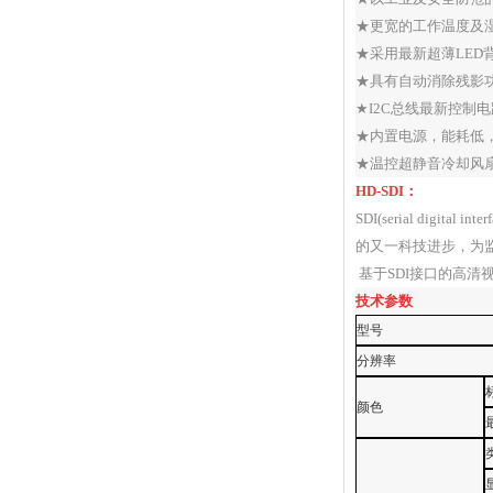
★更宽的工作温度及
★采用最新超薄
LED
★具有自动消除残影
★I2C总线最新控制电
★内置电源，能耗低
★温控超静音冷却风
HD-SDI
：
SDI(serial digital inte
的又一科技进步，为
基于
SDI
接口的高清
技术参数
型号
分辨率
颜色