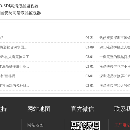
HD-SDI高清液晶监视器
中国安防高清液晶监视器
?
06-21
热烈祝贺深圳市国烽视
热烈祝贺深圳国...
03-09
2016液晶拼接进入微
9%的人看完惊呆了
03-01
一套完整的液晶拼接
年液晶拼接屏行业...
03-01
液晶拼接屏花屏不
市”新格局
03-01
深圳液晶拼接屏201
年将面对的各种挑...
03-01
液晶拼接屏10大独特
支持
网站地图
官方微信
联系
网站地图
工厂电话： 