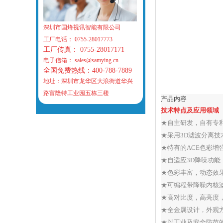
深圳市国烽视讯智能有限公司
工厂电话： 0755-28017773
工厂传真： 0755-28017171
电子信箱： sales@samying.cn
全国免费热线：400-788-7889
地址：深圳市龙华区大浪街道华兴
路富隆特工业园五栋三楼
产品内容
技术特点及应用领域
★自主研发，自有专
★采用
3D
滤波分离技
★特有的
ACE
色彩增
★自适应
3D
降噪功能
★色彩丰富，动态效
★可编程带降噪内核
★高对比度，高亮度
★全金属设计，外观
★以工业及安全防范